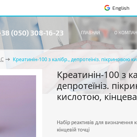
+38 (050) 308-16-23
ГЛАВНАЯ
О КОМПА
LC
Креатинін-100 з калібр., депротеїніз. пікриновою к
Креатинін-100 з ка
депротеїніз. пікр
кислотою, кінцева
Набір реактивів для визначення кр
кінцевій точці