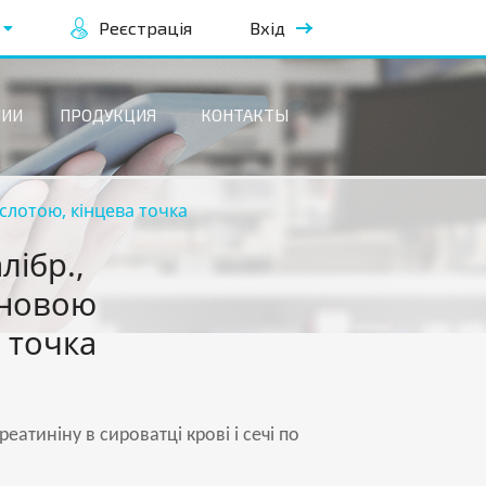
Реєстрація
Вхід
НИИ
ПРОДУКЦИЯ
КОНТАКТЫ
ислотою, кінцева точка
лібр.,
иновою
 точка
еатиніну в сироватці крові і сечі по