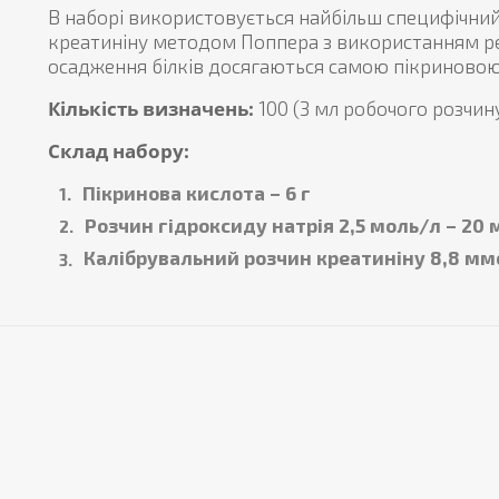
В наборі використовується найбільш специфічний
креатиніну методом Поппера з використанням р
осадження білків досягаються самою пікриновою
Кількість визначень:
100 (3 мл робочого розчин
Склад набору:
Пікринова кислота – 6 г
Розчин гідроксиду натрія 2,5 моль/л – 20 
Калібрувальний розчин креатиніну 8,8 мм