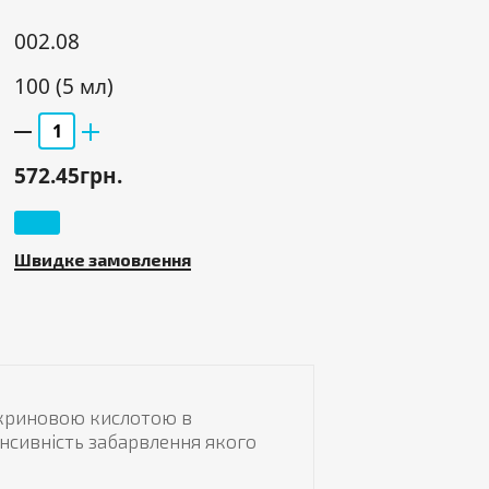
002.08
100 (5 мл)
572.45грн.
Швидке замовлення
ікриновою кислотою в
нсивність забарвлення якого