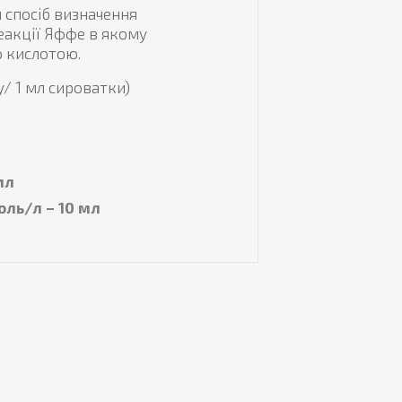
 спосіб визначення
еакції Яффе в якому
 кислотою.
у/ 1 мл сироватки)
мл
оль/л – 10 мл