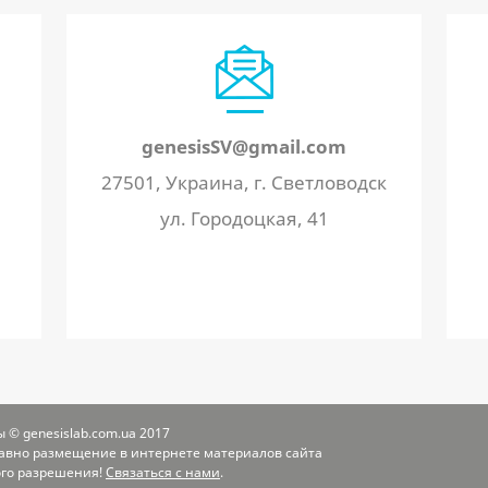
genesisSV@gmail.com
27501, Украина, г. Светловодск
ул. Городоцкая, 41
 © genesislab.com.ua 2017
равно размещение в интернете материалов сайта
ого разрешения!
Связаться с нами
.